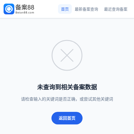
首页
最新备案查询
最近查询备案
未查询到相关备案数据
请检查输入的关键词是否正确，或尝试其他关键词
返回首页